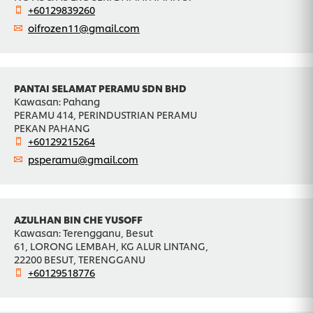
+60129839260
oifrozen11@gmail.com
PANTAI SELAMAT PERAMU SDN BHD
Kawasan: Pahang
PERAMU 414, PERINDUSTRIAN PERAMU
PEKAN PAHANG
+60129215264
psperamu@gmail.com
AZULHAN BIN CHE YUSOFF
Kawasan: Terengganu, Besut
61, LORONG LEMBAH, KG ALUR LINTANG,
22200 BESUT, TERENGGANU
+60129518776