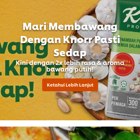
Mari Membawang
Dengan Knorr Pasti
Sedap
Kini dengan 2x lebih rasa & aroma
bawang putih!
Ketahui Lebih Lanjut