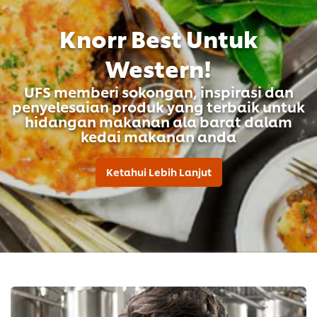
Knorr Best Untuk
Western!
UFS memberi sokongan, inspirasi dan
penyelesaian produk yang terbaik untuk
hidangan makanan ala barat dalam
kedai makanan anda
Ketahui Lebih Lanjut