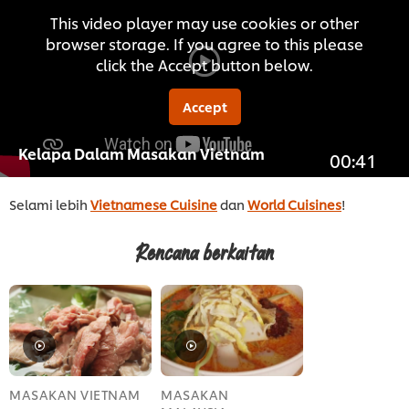
This video player may use cookies or other
browser storage. If you agree to this please
click the Accept button below.
Accept
Kelapa Dalam Masakan Vietnam
00:41
Selami lebih
Vietnamese Cuisine
dan
World Cuisines
!
Rencana berkaitan
MASAKAN VIETNAM
MASAKAN