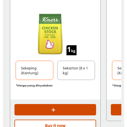
Sekeping
Sekarton (8 x 1
Seke
(Kantung)
kg)
(Kant
*Harga yang dinyatakan
*Harga y
Buy it now