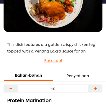
This dish features a a golden crispy chicken leg,
topped with a Penang Laksa sauce for an
explosion of flavors. Perfect for special occasions
Baca lagi
or when you want to indulge.
...
Bahan-bahan
Penyediaan
−
+
Protein Marination