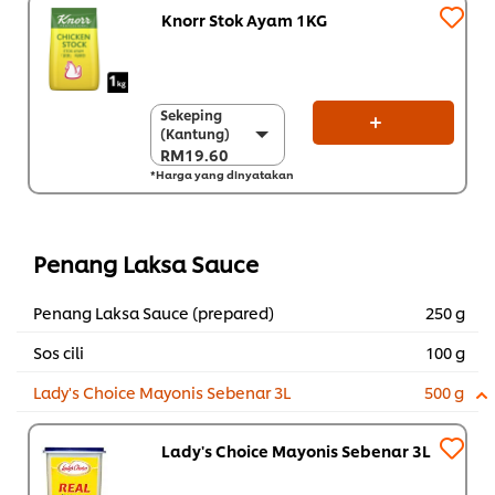
Knorr Stok Ayam 1KG
Sekeping
Sekeping
(Kantung)
(Kantung)
RM19.60
RM19.60
*Harga yang dinyatakan
Sekarton (8 x 1 kg)
RM156.80
Penang Laksa Sauce
Penang Laksa Sauce (prepared)
250 g
Sos cili
100 g
Lady's Choice Mayonis Sebenar 3L
500 g
Lady's Choice Mayonis Sebenar 3L