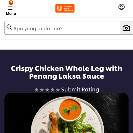
?
Menu
Apa yang anda cari?
Crispy Chicken Whole Leg with
Penang Laksa Sauce
No
Submit Rating
ratings
submitted
for
this
recipe