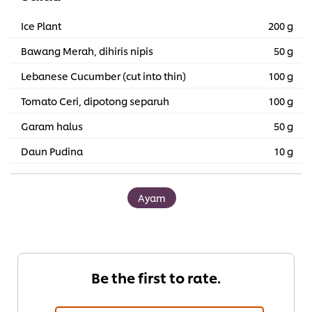
Ice Plant
200 g
Bawang Merah, dihiris nipis
50 g
Lebanese Cucumber (cut into thin)
100 g
Tomato Ceri, dipotong separuh
100 g
Garam halus
50 g
Daun Pudina
10 g
Ayam
Be the first to rate.