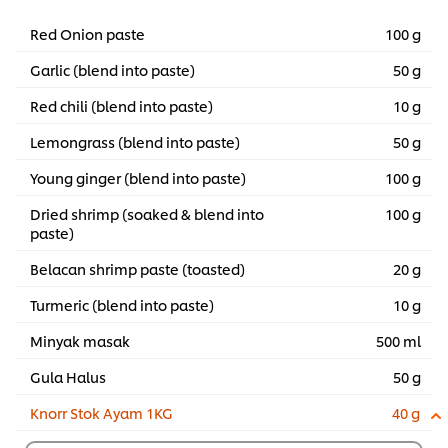
Red Onion paste
100 g
Garlic (blend into paste)
50 g
Red chili (blend into paste)
10 g
Lemongrass (blend into paste)
50 g
Young ginger (blend into paste)
100 g
Dried shrimp (soaked & blend into
100 g
paste)
Belacan shrimp paste (toasted)
20 g
Turmeric (blend into paste)
10 g
Minyak masak
500 ml
Gula Halus
50 g
Knorr Stok Ayam 1KG
40 g