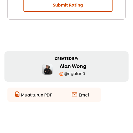
Submit Rating
CREATED BY:
Alan Wong
@ngalan0
Muat turun PDF
Emel