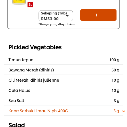
Sekeping (Tab)
Sekeping (Tab)
RM53.00
RM53.00
*Harga yang dinyatakan
Sekarton (4 x 3 L)
RM212.00
Pickled Vegetables
Timun Jepun
100 g
Bawang Merah (dihiris)
50 g
Cili Merah, dihiris julienne
10 g
Gula Halus
10 g
Sea Salt
3 g
Knorr Serbuk Limau Nipis 400G
5 g
Salad