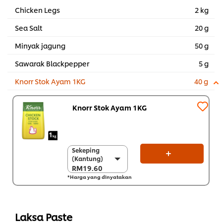
Chicken Legs
2 kg
Sea Salt
20 g
Minyak jagung
50 g
Sawarak Blackpepper
5 g
Knorr Stok Ayam 1KG
40 g
Knorr Stok Ayam 1KG
Sekeping
Sekeping
(Kantung)
(Kantung)
RM19.60
RM19.60
*Harga yang dinyatakan
Sekarton (8 x 1 kg)
RM156.80
Laksa Paste