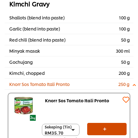
Kimchi Gravy
Shallots (blend into paste)
100 g
Garlic (blend into paste)
100 g
Red chili (blend into paste)
50 g
Minyak masak
300 ml
Gochujang
50 g
Kimchi, chopped
200 g
Knorr Sos Tomato Itali Pronto
250 g
Knorr Sos Tomato Itali Pronto
Sekeping (Tin)
Sekeping (Tin)
RM35.70
RM35.70