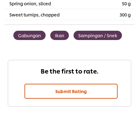
Spring onion, sliced
50 g
Sweet turnips, chopped
300 g
Gabungan
Ikan
Sampingan / Snek
Be the first to rate.
Submit Rating