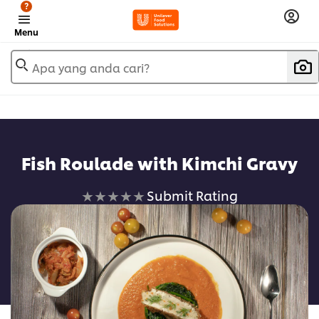
?
Menu
Apa yang anda cari?
Fish Roulade with Kimchi Gravy
No
Submit Rating
ratings
submitted
for
this
recipe