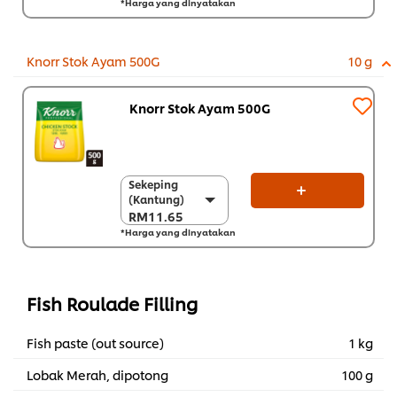
*Harga yang dinyatakan
Sekarton (6 x 2 kg)
RM214.20
Knorr Stok Ayam 500G
10 g
Knorr Stok Ayam 500G
Sekeping
Sekeping
(Kantung)
(Kantung)
RM11.65
RM11.65
*Harga yang dinyatakan
Sekarton (12 x 500
g)
RM139.80
Fish Roulade Filling
Fish paste (out source)
1 kg
Lobak Merah, dipotong
100 g