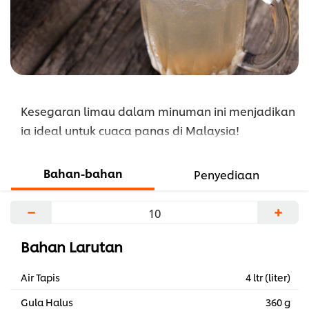
Balang
is
4.0
out
of
5
Kesegaran limau dalam minuman ini menjadikan
from
1
ia ideal untuk cuaca panas di Malaysia!
ratings.
Bahan-bahan
Penyediaan
−
+
Bahan Larutan
Air Tapis
4 ltr (liter)
Gula Halus
360 g