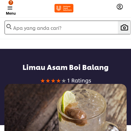
?
Menu
Apa yang anda cari?
Limau Asam Boi Balang
Average
1 Ratings
rating
of
this
Limau
Asam
Boi