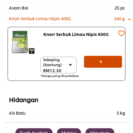
Asam Boi
25 pc
Knorr Serbuk Limau Nipis 400G
240 g
Knorr Serbuk Limau Nipis 400G
Sekeping
Sekeping
(Kantung)
(Kantung)
RM12.30
RM12.30
*Harga yang dinyatakan
Sekarton (12 x 400
g)
RM147.60
Hidangan
Ais Batu
5 kg
Buah-buahan
Melayu
Minuman