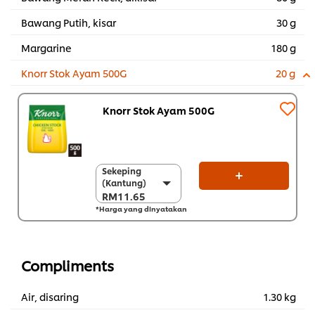
Bawang Putih, kisar
30 g
Margarine
180 g
Knorr Stok Ayam 500G
20 g
Knorr Stok Ayam 500G
Sekeping
Sekeping
(Kantung)
(Kantung)
RM11.65
RM11.65
*Harga yang dinyatakan
Sekarton (12 x 500
g)
RM139.80
Compliments
Air, disaring
1.30 kg