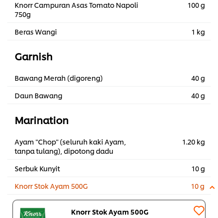
Knorr Campuran Asas Tomato Napoli
100 g
750g
Beras Wangi
1 kg
Garnish
Bawang Merah (digoreng)
40 g
Daun Bawang
40 g
Marination
Ayam "Chop" (seluruh kaki Ayam,
1.20 kg
tanpa tulang), dipotong dadu
Serbuk Kunyit
10 g
Knorr Stok Ayam 500G
10 g
Knorr Stok Ayam 500G