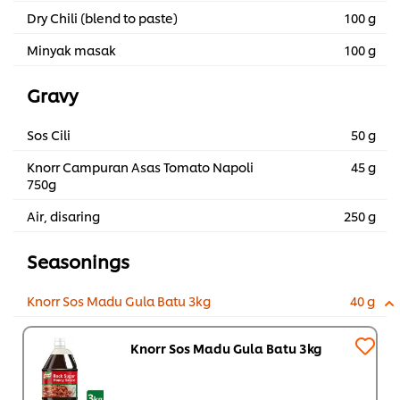
Dry Chili (blend to paste)
100 g
Minyak masak
100 g
Gravy
Sos Cili
50 g
Knorr Campuran Asas Tomato Napoli
45 g
750g
Air, disaring
250 g
Seasonings
Knorr Sos Madu Gula Batu 3kg
40 g
Knorr Sos Madu Gula Batu 3kg