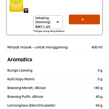
Sekeping
Sekeping
(Kantung)
(Kantung)
RM11.65
RM11.65
*Harga yang dinyatakan
Sekarton (12 x 500
g)
RM139.80
Minyak masak – untuk menggoreng
400 ml
Aromatics
Bunga Lawang
4 g
Kulit Kayu Manis
5 g
Bawang Merah, dikisar
180 g
Bawang Putih, dikisar
40 g
Lemongrass (blend to paste)
60 g