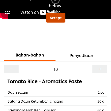
below.
Accept
Bahan-bahan
Penyediaan
−
+
Tomato Rice - Aromatics Paste
Daun salam
2 pc
Batang Daun Ketumbar (cincang)
30 g
Bawang Merah Kecil, dikisar
80 g