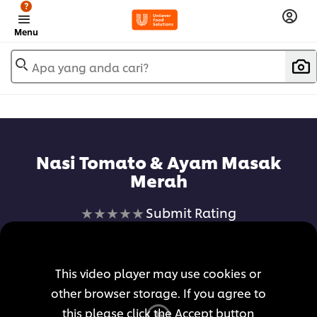
?
Menu
Apa yang anda cari?
Nasi Tomato & Ayam Masak
Merah
No
Submit Rating
ratings
submitted
for
This video player may use cookies or
this
other browser storage. If you agree to
recipe
this please click the Accept button