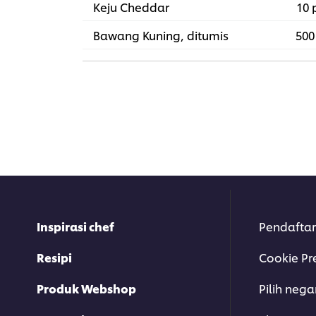
RM232.20
Keju Cheddar
10 
Bawang Kuning, ditumis
500
Inspirasi chef
Pendaftar
Resipi
Cookie Pr
Produk Webshop
Pilih neg