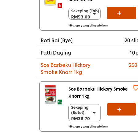
Sekeping (Tab)
Sekeping (Tab)
RM53.00
RM53.00
Sekarton (4 x 3
*Harga yang dinyatakan
L)
RM212.00
Roti Rai (Rye)
20 sli
Patti Daging
10 
Sos Barbeku Hickory
250
Smoke Knorr 1kg
Sos Barbeku Hickory Smoke
Knorr 1kg
Sekeping
Sekeping
(Botol)
(Botol)
RM38.70
RM38.70
*Harga yang dinyatakan
Sekarton (6 x 1
kg)