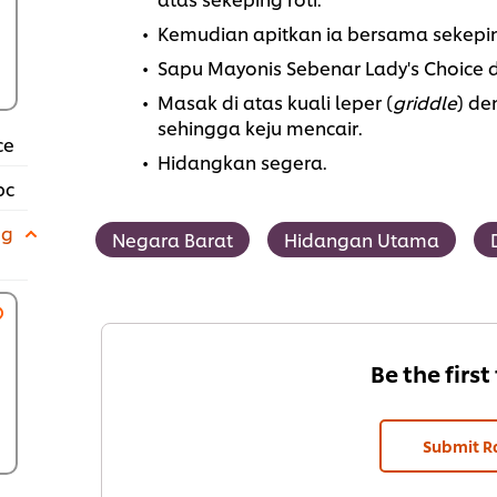
Kemudian apitkan ia bersama sekeping
Sapu Mayonis Sebenar Lady's Choice 
Masak di atas kuali leper (
griddle
) de
sehingga keju mencair.
ce
Hidangkan segera.
pc
 g
Negara Barat
Hidangan Utama
Be the first
Submit R