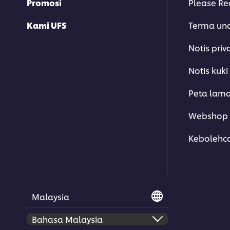
Promosi
Please Re
Kami UFS
Terma un
Notis priv
Notis kuki
Peta lam
Webshop 
Kebolehc
Malaysia