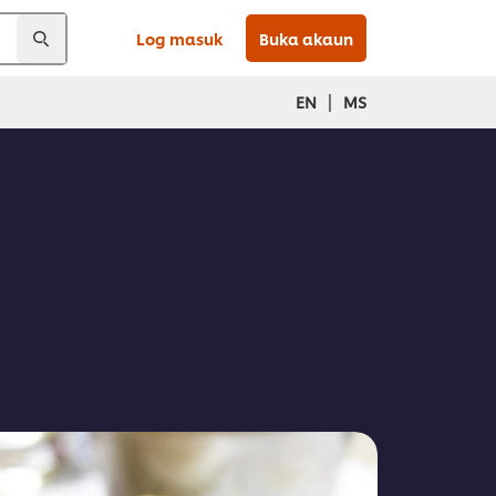
Log masuk
Buka akaun
|
EN
MS