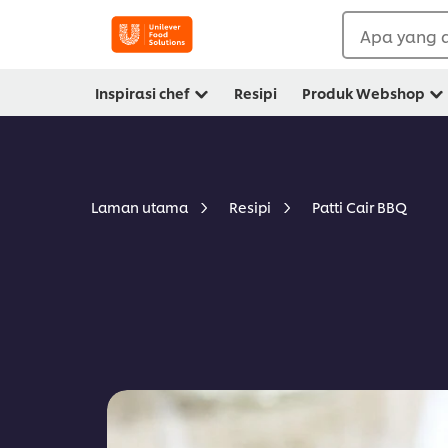
Apa yang a
Inspirasi chef
Resipi
Produk Webshop
Patti Cair BBQ
Laman utama
Resipi