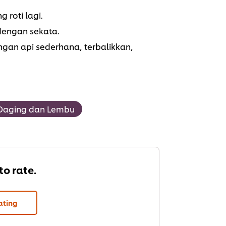
 roti lagi.
dengan sekata.
ngan api sederhana, terbalikkan,
Daging dan Lembu
 to rate.
ating