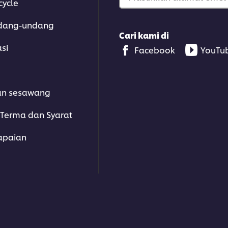
cycle
dang-undang
Cari kami di
asi
Facebook
YouTu
an sesawang
Terma dan Syarat
apaian