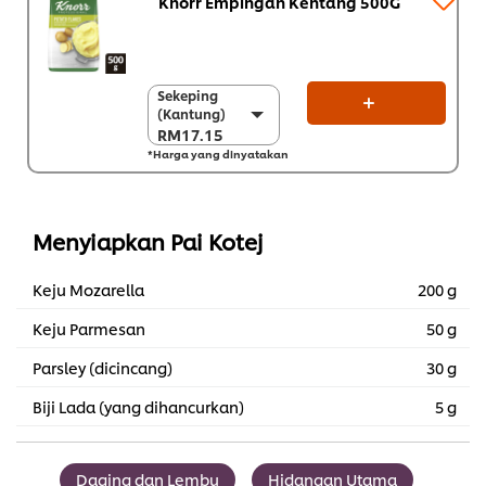
Knorr Empingan Kentang 500G
Sekeping
Sekeping
(Kantung)
(Kantung)
RM17.15
RM17.15
*Harga yang dinyatakan
Sekarton (12 x 500
g)
RM205.80
Menyiapkan Pai Kotej
Keju Mozarella
200 g
Keju Parmesan
50 g
Parsley (dicincang)
30 g
Biji Lada (yang dihancurkan)
5 g
Daging dan Lembu
Hidangan Utama