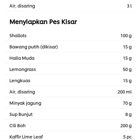
Air, disaring
3 l
Menyiapkan Pes Kisar
Shallots
100 g
Bawang putih (dikisar)
15 g
Halia Muda
15 g
Lemongrass
50 g
Lengkuas
15 g
Air, disaring
200 ml
Minyak jagung
70 g
Sup Bunjut
8 g
Cili Boh
200 g
Kaffir Lime Leaf
5 pc