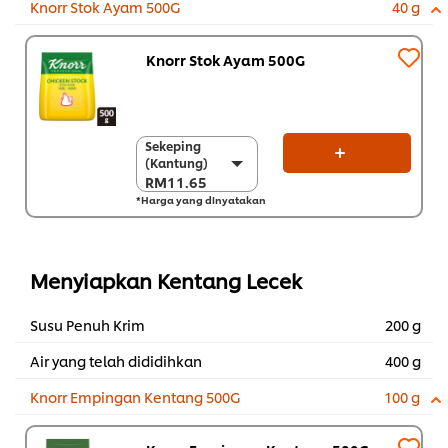
Knorr Stok Ayam 500G
40 g
Knorr Stok Ayam 500G
Sekeping
Sekeping
(Kantung)
(Kantung)
RM11.65
RM11.65
*Harga yang dinyatakan
Sekarton (12 x 500
g)
RM139.80
Menyiapkan Kentang Lecek
Susu Penuh Krim
200 g
Air yang telah dididihkan
400 g
Knorr Empingan Kentang 500G
100 g