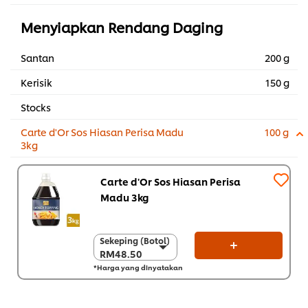
Menyiapkan Rendang Daging
Santan
200 g
Kerisik
150 g
Stocks
Carte d'Or Sos Hiasan Perisa Madu
100 g
3kg
Carte d'Or Sos Hiasan Perisa
Madu 3kg
Sekeping (Botol)
Sekeping (Botol)
RM48.50
RM48.50
*Harga yang dinyatakan
Sekarton (4 x 3 kg)
RM194.00