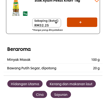
Stok Ayam Pekat Knorr 1kg
Sekeping (Botol)
Sekeping (Botol)
RM32.25
RM32.25
*Harga yang dinyatakan
Sekarton (6 x 1 kg)
RM193.50
Beraroma
Minyak Masak
100 g
Bawang Putih Segar, dipotong
20 g
Hidangan Utama
Kerang dan makanan laut
Cina
Sayuran