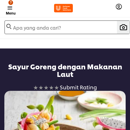
?
Menu
Apa yang anda cari?
Sayur Goreng dengan Makanan
Laut
No
Submit Rating
ratings
submitted
for
this
recipe