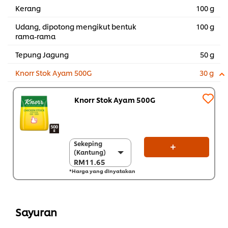
Kerang
100 g
Udang, dipotong mengikut bentuk
100 g
rama-rama
Tepung Jagung
50 g
Knorr Stok Ayam 500G
30 g
Knorr Stok Ayam 500G
Sekeping
Sekeping
(Kantung)
(Kantung)
RM11.65
RM11.65
*Harga yang dinyatakan
Sekarton (12 x 500
g)
RM139.80
Sayuran