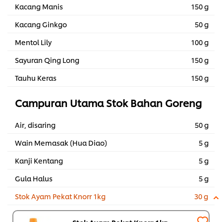
Kacang Manis
150 g
Kacang Ginkgo
50 g
Mentol Lily
100 g
Sayuran Qing Long
150 g
Tauhu Keras
150 g
Campuran Utama Stok Bahan Goreng
Air, disaring
50 g
Wain Memasak (Hua Diao)
5 g
Kanji Kentang
5 g
Gula Halus
5 g
Stok Ayam Pekat Knorr 1kg
30 g