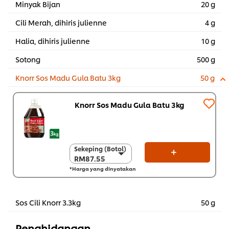
Minyak Bijan
20 g
Cili Merah, dihiris julienne
4 g
Halia, dihiris julienne
10 g
Sotong
500 g
Knorr Sos Madu Gula Batu 3kg
50 g
Knorr Sos Madu Gula Batu 3kg
Sekeping (Botol)
Sekeping (Botol)
RM87.55
RM87.55
*Harga yang dinyatakan
Sekarton (4 x 3 kg)
RM350.20
Sos Cili Knorr 3.3kg
50 g
Penghidangan