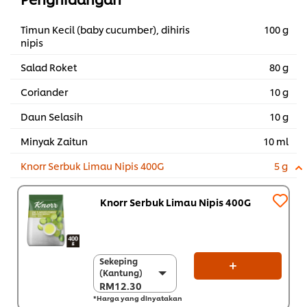
Timun Kecil (baby cucumber), dihiris
100 g
nipis
Salad Roket
80 g
Coriander
10 g
Daun Selasih
10 g
Minyak Zaitun
10 ml
Knorr Serbuk Limau Nipis 400G
5 g
Knorr Serbuk Limau Nipis 400G
Sekeping
Sekeping
(Kantung)
(Kantung)
RM12.30
RM12.30
*Harga yang dinyatakan
Sekarton (12 x 400