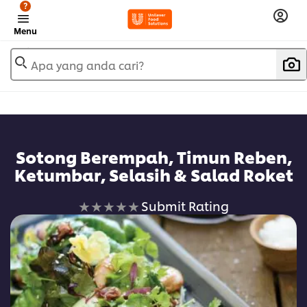
?
Menu
Apa yang anda cari?
Sotong Berempah, Timun Reben,
Ketumbar, Selasih & Salad Roket
No
Submit Rating
ratings
submitted
for
this
recipe