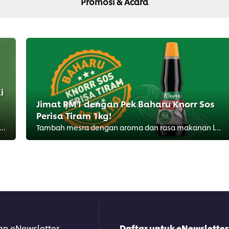
Promosi & Acara
i
Jimat RM1 dengan Pek Baharu Knorr Sos
Perisa Tiram 1kg!
ai sekarang dan menang hadiah sebanyak RM69,000!
Tambah mesra dengan aroma dan rasa makanan laut sebenar!
an eNewsletter
Daftar untuk eNewsletter