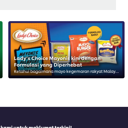
Lady’s Choice Mayonis kini dengan
Formulasi yang Diperhebat
Ketahui bagaimana mayo kegemaran rakyat Malaysia boleh mempertingkatkan makanan bisnes anda
 kami untuk maklumat terkini!