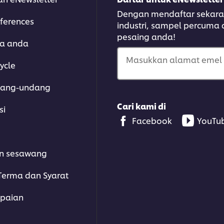
Dengan mendaftar sekarang
ferences
industri, sampel percuma
pesaing anda!
ra anda
Masukkan alamat emel 
ycle
dang-undang
Cari kami di
si
Facebook
YouTu
n sesawang
erma dan Syarat
paian