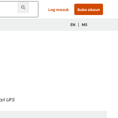
Log masuk
Buka akaun
|
EN
MS
ari UFS