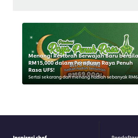
Menangi Restoran Berwajah Baru bernila
RM15,000 dalam Peraduan Raya Penuh
Rasa UFS!
Sert
Inspirasi chef
Pendaftar