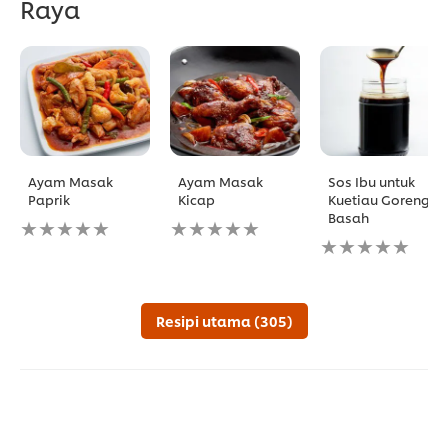
Raya
Ayam Masak
Ayam Masak
Sos Ibu untuk
Paprik
Kicap
Kuetiau Goreng
Basah
No
No
ratings
ratings
No
submitted
submitted
ratings
for
for
submitted
this
this
for
recipe
recipe
this
Resipi utama (305)
recipe