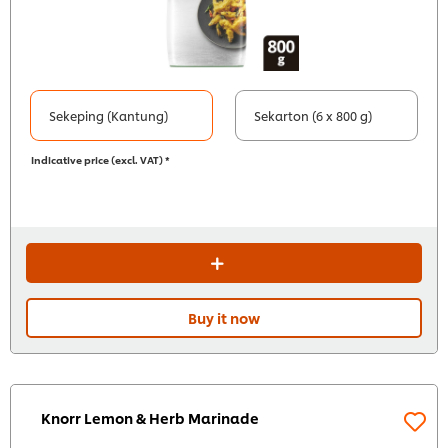
Sekeping (Kantung)
Sekarton (6 x 800 g)
Indicative price (excl. VAT) *
Buy it now
Knorr Lemon & Herb Marinade