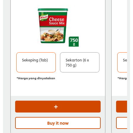
Sekeping (Tab)
Sekarton (6 x
Sekep
750 g)
*Harga yang dinyatakan
*Harga y
Buy it now