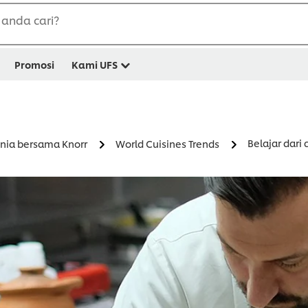
anda cari?
Promosi
Kami UFS
Belajar dari
nia bersama Knorr
World Cuisines Trends