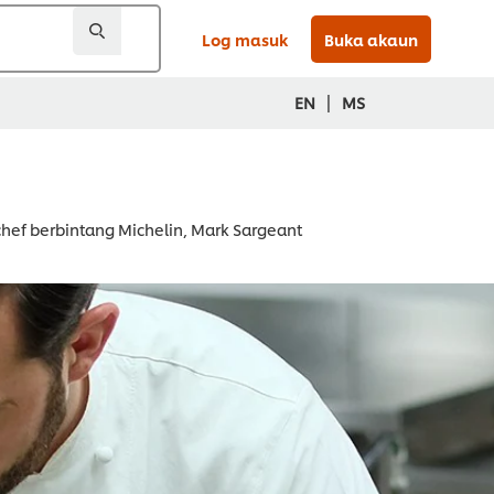
Log masuk
Buka akaun
|
EN
MS
 chef berbintang Michelin, Mark Sargeant