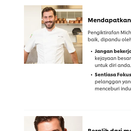
Mendapatkan p
Pengiktirafan Mi
baik, dipandu oleh
Jangan bekerj
kejayaan besar
untuk diri anda
Sentiasa Fokus
pelanggan yang
menceburi indu
Beralih dari 