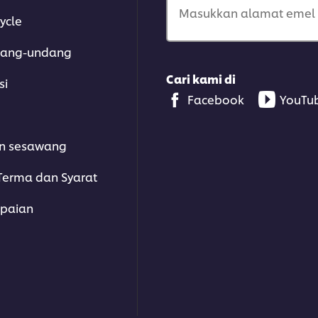
Masukkan alamat emel 
ycle
dang-undang
Cari kami di
si
Facebook
YouTu
n sesawang
erma dan Syarat
paian