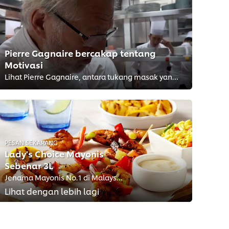
Pierre Gagnaire bercakap tentang
Motivasi
Lihat Pierre Gagnaire, antara tukang masak yang paling imaginatif dan dihormati di Perancis. Beliau akan bercakap tentang perka...
PESAN SEKARANG
Lady's Choice Mayonis
Sebenar 3L
Jenama Mayonis No.1 di Malaysia
Lihat dengan lebih lagi