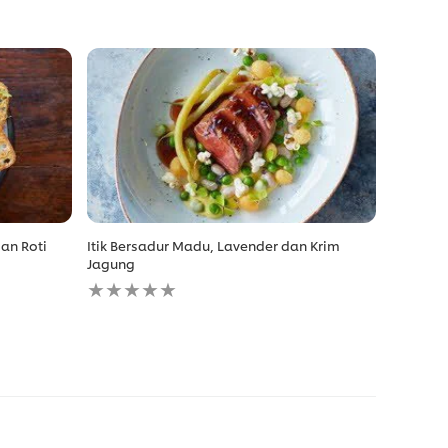
an Roti
Itik Bersadur Madu, Lavender dan Krim
Jagung
No
ratings
submitted
for
this
recipe