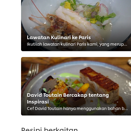
Lawatan Kulinari ke Paris
Ikutilah lawatan kulinari Paris kami, yang merupakan tempat asal usul kepada antara tradisi-tradisi kulinari terhebat dunia dan...
David Toutain Bercakap tentang
Inspirasi
Cef David Toutain hanya menggunakan bahan bermusim di dapur beliau. Beliau akan menjadi inspirasi anda.
Resipi berkaitan