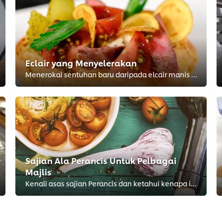
Eclair yang Menyelerakan
Menerokai sentuhan baru daripada elcair manis yang klasikal: guna pastri choux yang dibakar klasik dan diisi dengan ramuan laza...
Sajian Ala Perancis Untuk Pelbagai
Majlis
Kenali asas sajian Perancis dan ketahui kenapa ianya terus menjadi pilihan popular sajian masa kini.