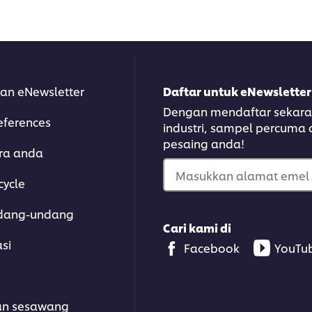
an eNewsletter
Daftar untuk eNewsletter
Dengan mendaftar sekarang
eferences
industri, sampel percuma
pesaing anda!
ara anda
Masukkan alamat emel 
cycle
dang-undang
Cari kami di
asi
Facebook
YouTu
an sesawang