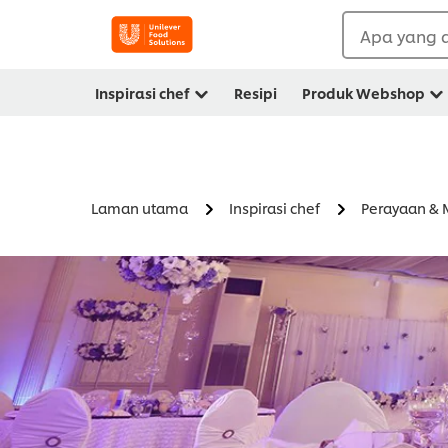
Apa yang a
Inspirasi chef
Resipi
Produk Webshop
Laman utama
Inspirasi chef
Perayaan & M