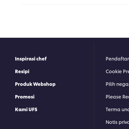
Inspirasi chef
Pendaftar
Resipi
Cookie Pr
Produk Webshop
Pilih neg
Promosi
Please Re
Kami UFS
Terma un
Notis priv