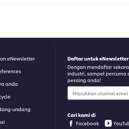
an eNewsletter
Daftar untuk eNewsletter
Dengan mendaftar sekarang
eferences
industri, sampel percuma
pesaing anda!
ara anda
Masukkan alamat emel 
cycle
dang-undang
Cari kami di
asi
Facebook
YouTu