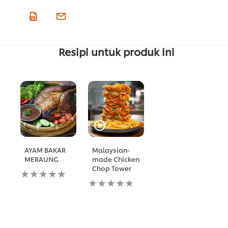
Resipi untuk produk ini
AYAM BAKAR
Malaysian-
MERAUNG
made Chicken
Chop Tower
No
ratings
No
submitted
ratings
for
submitted
this
for
recipe
this
recipe