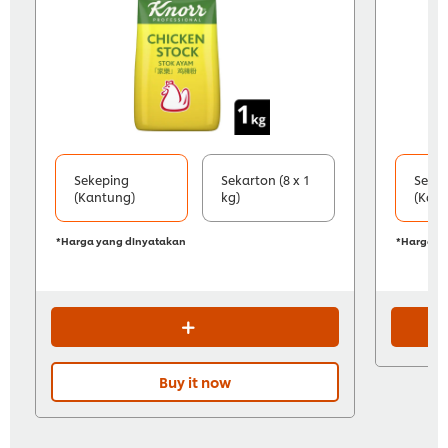
Sekeping
Sekarton (8 x 1
Seke
(Kantung)
kg)
(Kant
*Harga yang dinyatakan
*Harga y
Buy it now