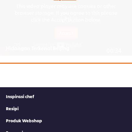
This video player may use cookies or other
browser storage. If you agree to this please
click the Accept button below.
Accept
Hidangan Terkenal Beijing
00:34
Selami lebih
Chinese Cuisine
dan
World Cuisines
!
Rencana berkaitan
Inspirasi chef
Resipi
Produk Webshop
MASAKAN CINA
MASAKAN CINA
MASAKAN CIN