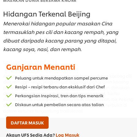
Hidangan Terkenal Beijing
Menerokai hidangan popular masakan Cina
termasuklah pes cili dan kacang rempah, yang
dibuat daripada kacang parang yang ditapai,
kacang soya, nasi, dan rempah.
Last updated:
29 Jul 2018
Ganjaran Menanti
Antara masakan Cina yang terkenal termasuk pes kacang cili
Peluang untuk mendapatkan sampel percume
dan rempah ratus, yang dibuat daripada penapaian kacang
Resipi – resipi terbaru dan eksklusif dari Chef
parang, kacang soya, beras dan rempah ratus, dan dimakan
dengan nasi atau mi untuk hidangan yang cepat. Tauhu
Perkongsian Inspirasi, tren dan tips menarik
sutera dan itik Peking dari Beijing turut dipaparkan. Itik Peking
Diskaun untuk pembelian secara atas talian
digantung pada cangkuk dan dibakar di atas api terbuka di
dalam ketuhar tergantung tradisional.
DAFTAR MASUK
Akaun UFS Sedia Ada?
Log Masuk