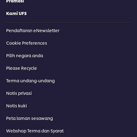
Kulinari Pinggir Jalan
Masakan Vegetarian
Pasar-pasar H
Promosi
di Chengdu
Penganut Buddha
Kong
Kami UFS
Pendaftaran eNewsletter
Cookie Preferences
Pilih negara anda
Please Recycle
Terma undang-undang
Notis privasi
Notis kuki
Peta laman sesawang
Webshop Terma dan Syarat