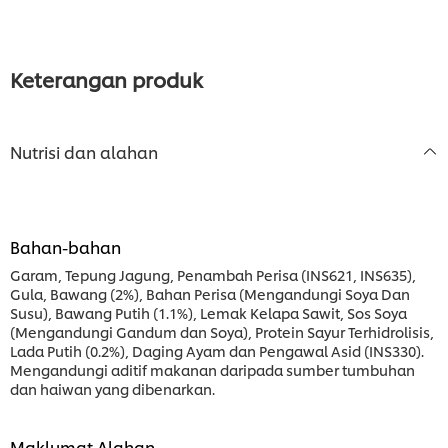
this
this
this
recipe
recipe
recipe
Keterangan produk
Nutrisi dan alahan
Bahan-bahan
Garam, Tepung Jagung, Penambah Perisa (INS621, INS635),
Gula, Bawang (2%), Bahan Perisa (Mengandungi Soya Dan
Susu), Bawang Putih (1.1%), Lemak Kelapa Sawit, Sos Soya
(Mengandungi Gandum dan Soya), Protein Sayur Terhidrolisis,
Lada Putih (0.2%), Daging Ayam dan Pengawal Asid (INS330).
Mengandungi aditif makanan daripada sumber tumbuhan
dan haiwan yang dibenarkan.
Maklumat Alahan