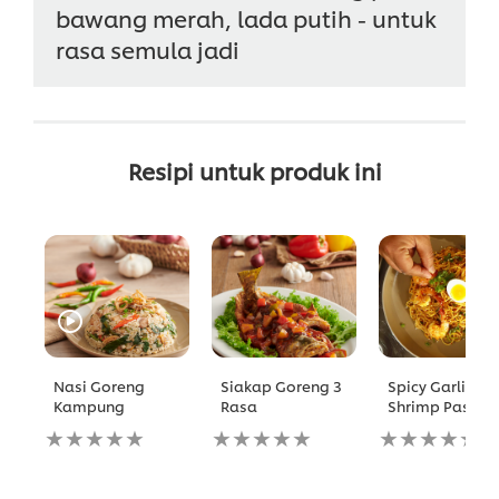
bawang merah, lada putih - untuk
rasa semula jadi
Resipi untuk produk ini
Nasi Goreng
Siakap Goreng 3
Spicy Garlic
Kampung
Rasa
Shrimp Pasta
No
No
No
ratings
ratings
ratings
submitted
submitted
submitted
for
for
for