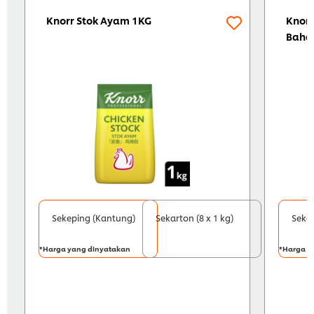
Knorr Stok Ayam 1KG
Knor 
Baha
Sekeping (Kantung)
Sekarton (8 x 1 kg)
Seke
*Harga yang dinyatakan
*Harga y